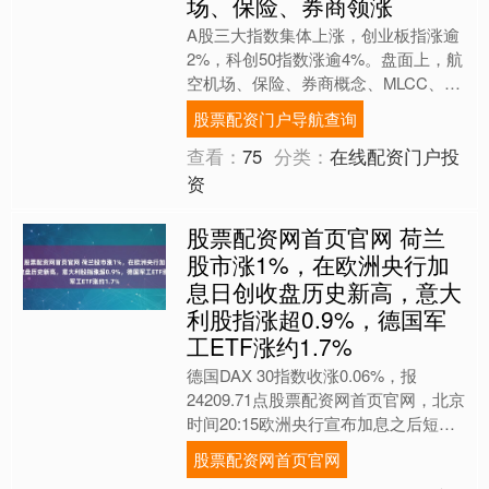
场、保险、券商领涨
A股三大指数集体上涨，创业板指涨逾
2%，科创50指数涨逾4%。盘面上，航
空机场、保险、券商概念、MLCC、被
动元件概念、高带宽内存涨幅居前，贵
股票配资门户导航查询
金属、托育服务、S....
查看：
75
分类：
在线配资门户投
资
股票配资网首页官网 荷兰
股市涨1%，在欧洲央行加
息日创收盘历史新高，意大
利股指涨超0.9%，德国军
工ETF涨约1.7%
德国DAX 30指数收涨0.06%，报
24209.71点股票配资网首页官网，北京
时间20:15欧洲央行宣布加息之后短线
跳水、刷新日低至24080.64点，随后
股票配资网首页官网
反....