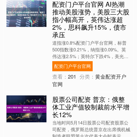
配资门户平台官网 AI热潮
推动美股涨势，美股三大股
指小幅高开，英伟达涨超
2%，思科飙升15%，债市
承压
道指涨0.8%配资门户平台官网，标普
500指数涨0.21%，纳指涨0.09%。英
伟达涨2.5%；英特尔下跌4%，美光科
技跌近3%，闪迪跌超4%。思科涨超
配资门户平台官网
15%，....
查看：
201
分类：
黄金配资开户
官网
股票公司配资 普京：俄整
体工业产值较制裁前水平增
长12%
当地时间5月14日股票公司配资股票公
司配资，俄罗斯总统普京在出席俄机械
制造者联盟第十次代表大会时表示，俄