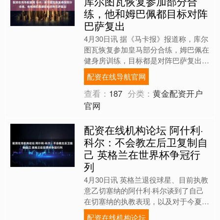
库尔图瓦恢复参加部分合
练，他和姆巴佩都目标对阵
巴萨复出
4月30日讯 据《马卡报》报道称，库尔
图瓦恢复参加皇马部分合练，姆巴佩在
健身房训练，目标都是对阵巴萨复出。
在周三的休息日后，皇马恢复了训练，
配资在线导航官网
今天的训练课几乎没....
查看：
187
分类：
黄金配资开户
官网
配资在线机构论坛 阿什利·
科尔：不会教左后卫复制自
己 英格兰在世界杯争冠行
列
4月30日讯 英格兰退役球星、目前执教
意乙切塞纳的阿什利·科尔谈到了自己
在切塞纳的执教表现，以及对于今夏世
界杯的看法。 阿什利·科尔回忆自己刚
配资在线机构论坛