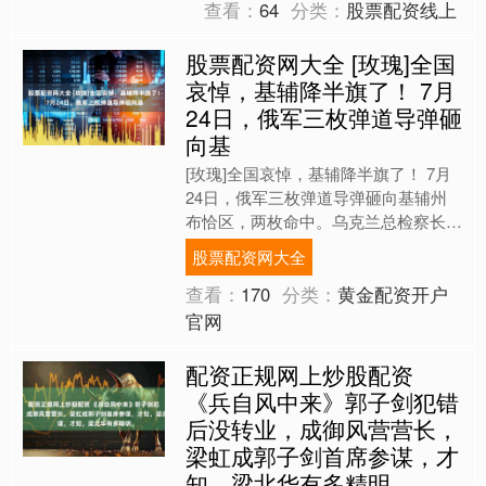
查看：
64
分类：
股票配资线上
股票配资网大全 [玫瑰]全国
哀悼，基辅降半旗了！ 7月
24日，俄军三枚弹道导弹砸
向基
[玫瑰]全国哀悼，基辅降半旗了！ 7月
24日，俄军三枚弹道导弹砸向基辅州
布恰区，两枚命中。乌克兰总检察长公
布：10人死亡，约100人受伤。基辅地
股票配资网大全
区宣布7月25日....
查看：
170
分类：
黄金配资开户
官网
配资正规网上炒股配资
《兵自风中来》郭子剑犯错
后没转业，成御风营营长，
梁虹成郭子剑首席参谋，才
知，梁北华有多精明