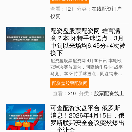
执教切塞纳时首战告....
查看：
121
分类：
在线配资门户
投资
配资盘股票配资网 难言满
意？本·怀特手球送点，3月
中旬以来场均6.45分+4次被
换下
配资盘股票配资网 4月30日讯 本轮欧
冠半决赛首回合，阿森纳作客1-1战平
马竞。本·怀特手球送点，阿森纳未能
在客场取胜。 而数据统计显示，自欧
配资盘股票配资网
冠16强战次回合以....
查看：
210
分类：
股票配资线上
可查配资实盘平台 俄罗斯
消息！2026年4月15日，俄
罗斯联邦安全会议突然爆出
一个让全