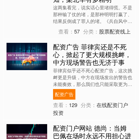
这两集看完，说实话心里堵得慌。不是
那种输了仗的堵，是那种明明打赢了、
结果反倒成了罪人的堵。《兵自风中
来》把郭子剑这个人物推到了一个极其
查看：
57
分类：
股票配资线上
拧巴的位置上——他对了，但....
配资广告 菲律宾还是不死
心，掀起了更大规模挑衅，
中方现场警告也无济于事
菲律宾似乎还不死心配资广告，这次挑
衅更是升级，中方在现场发出的警告也
未能奏效，那么我们也只能采取更为坚
决的措施了。7月24日，菲律宾再次在
配资广告
黄岩岛挑起对峙。这一次....
查看：
129
分类：
在线配资门户
投资
配资门户网站 德尚：当姆
巴佩在场时永远不用担心进