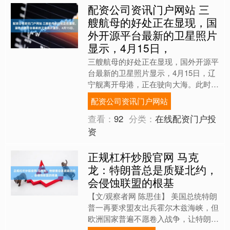
配资公司资讯门户网站 三
艘航母的好处正在显现，国
外开源平台最新的卫星照片
显示，4月15日，
三艘航母的好处正在显现，国外开源平
台最新的卫星照片显示，4月15日，辽
宁舰离开母港，正在驶向大海。此时配
资公司资讯门户网站，福建舰也完成了
配资公司资讯门户网站
训练停靠在码头。山东舰....
查看：
92
分类：
在线配资门户投
资
正规杠杆炒股官网 马克
龙：特朗普总是质疑北约，
会侵蚀联盟的根基
【文/观察者网 陈思佳】 美国总统特朗
普一再要求盟友出兵霍尔木兹海峡，但
欧洲国家普遍不愿卷入战争，让特朗普
极为恼火。近日，特朗普不断对北约提