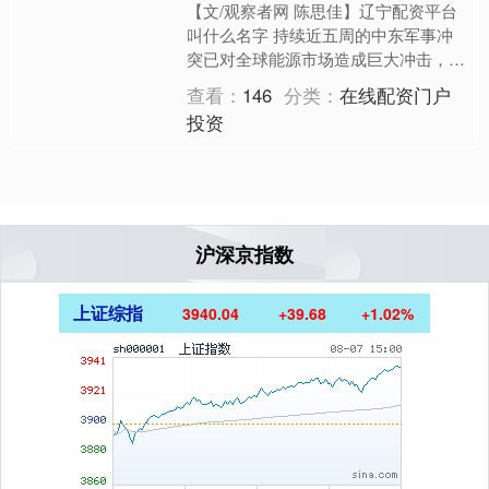
【文/观察者网 陈思佳】辽宁配资平台
叫什么名字 持续近五周的中东军事冲
突已对全球能源市场造成巨大冲击，许
多国家面临能源供应紧张的困境。能源
查看：
146
分类：
在线配资门户
危机让美国的一些盟友感....
投资
沪深京指数
上证综指
3940.04
+39.68
+1.02%