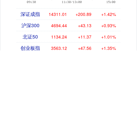
深证成指
14311.01
+200.89
+1.42%
沪深300
4694.44
+43.13
+0.93%
北证50
1134.24
+11.37
+1.01%
创业板指
3563.12
+47.56
+1.35%
基金指数
7242.10
+12.30
+0.17%
国债指数
229.69
+0.10
+0.04%
期指IC0
7877.80
+164.40
+2.13%
钱龙配资
钱龙配资是一个专业的在线配资门户，专注于为投资者提供便捷的股
票和黄金配资服务。通过我们的网站，用户可以轻松进行配资开户，