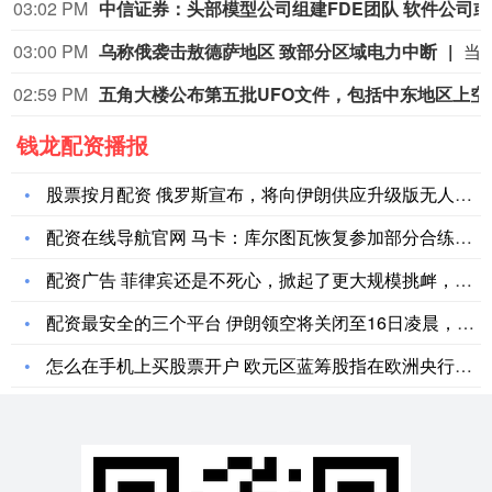
03:02 PM
中
03:00 PM
乌称俄袭击敖德萨地区 致部分区域电力中断
当地时间8月9日，敖德萨电力公司发布消息称，凌晨俄罗斯对敖德萨地区发动袭击后，当地出现停电情况，部分区域电力供应中
02:59 PM
五角大楼公布第
钱龙配资播报
股票按月配资 俄罗斯宣布，将向伊朗供应升级版无人机、便携式防
配资在线导航官网 马卡：库尔图瓦恢复参加部分合练，他和姆巴佩
配资广告 菲律宾还是不死心，掀起了更大规模挑衅，中方现场警告
配资最安全的三个平台 伊朗领空将关闭至16日凌晨，客运以铁路
怎么在手机上买股票开户 欧元区蓝筹股指在欧洲央行加息日收涨约