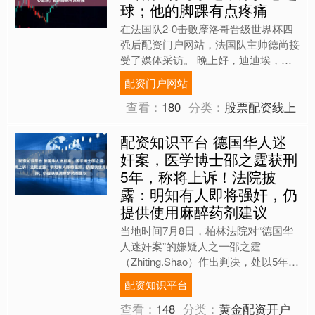
球；他的脚踝有点疼痛
在法国队2-0击败摩洛哥晋级世界杯四
强后配资门户网站，法国队主帅德尚接
受了媒体采访。 晚上好，迪迪埃，祝
贺你！祝贺。我想问，在你执教法国队
配资门户网站
的生涯中，这是第几次进....
查看：
180
分类：
股票配资线上
配资知识平台 德国华人迷
奸案，医学博士邵之霆获刑
5年，称将上诉！法院披
露：明知有人即将强奸，仍
提供使用麻醉药剂建议
当地时间7月8日，柏林法院对“德国华
人迷奸案”的嫌疑人之一邵之霆
（Zhiting.Shao）作出判决，处以5年刑
期。法院认定，邵之霆犯有协助严重强
配资知识平台
奸罪和严重性协....
查看：
148
分类：
黄金配资开户