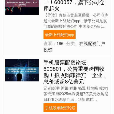
一！600057，旗下公司仓
库起火
【导读】青岛市黄岛区通报一公司仓库
起火最新上线配资app，涉事公司是厦
门象屿间接控股公司 中国基金报记者
闻言 8月2日晚间，“官方回应青岛大
最新上线配资app
火”冲上微博热搜首....
查看：
186
分类：
在线配资门户
投资
手机股票配资论坛
600801，公告重要跨国收
购！拟收购菲律宾一企业，
总价或超8亿美元
记者|彭斐 编辑|程鹏 杨翼 杜恒峰 校对|
张锦河 继2025年斥资超7亿美元收购尼
日利亚水泥资产后，华新建材
（SH600801，股价22.30元，市值
手机股票配资论坛
463.....