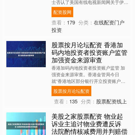
士否认了美国有线电视新闻网关于伊朗
与美国近期举行新一轮谈判的报道，并
配资股网
表示伊方在谈判中仍坚持既....
查看：
179
分类：
在线配资门户
投资
股票按月论坛配资 香港加
码内地投资者投资账户监管
加强资金来源审查
香港加码内地投资者投资账户监管 加
强资金来源审查。香港金管局今日
就“香港地区部分银行开立投资账户需
签署声明”一事作出回应股票按月论坛
股票按月论坛配资
配资。相关监管要求已于5月2....
查看：
135
分类：
股票配资线上
美股之家股票配资 物业起
诉业主追讨物业费遭反诉
法院酌情核减费用并判赔偿