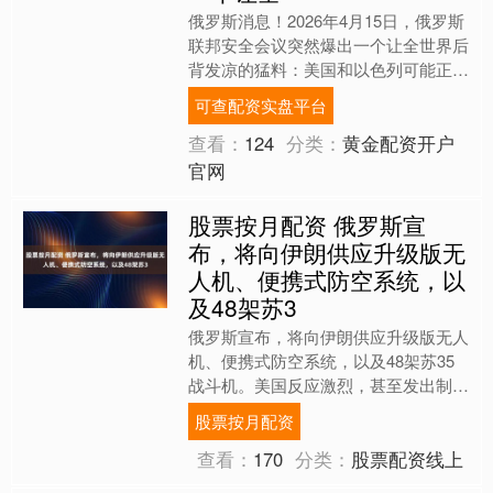
俄罗斯消息！2026年4月15日，俄罗斯
联邦安全会议突然爆出一个让全世界后
背发凉的猛料：美国和以色列可能正在
利用眼下的和平谈判可查配资实盘平
可查配资实盘平台
台，为对伊朗发动地面....
查看：
124
分类：
黄金配资开户
官网
股票按月配资 俄罗斯宣
布，将向伊朗供应升级版无
人机、便携式防空系统，以
及48架苏3
俄罗斯宣布，将向伊朗供应升级版无人
机、便携式防空系统，以及48架苏35
战斗机。美国反应激烈，甚至发出制裁
威胁。 俄外长拉夫罗夫，用一番硬气
股票按月配资
回应，直接撕破美国的双....
查看：
170
分类：
股票配资线上