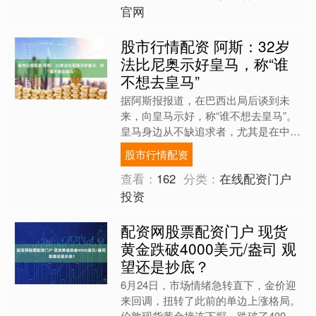
官网
股市行情配资 阿斯：32岁
法比尼奥示好皇马，称“谁
不想去皇马”
据阿斯报报道，在巴西出局后谈到未
来，向皇马示好，称“谁不想去皇马”。
皇马身边从不缺追求者，尤其是在中场
位置。一些球员知道皇马在中场有需
股市行情配资
求，便借机释放信号，试图....
查看：
162
分类：
在线配资门户
投资
配资网股票配资门户 现货
黄金跌破4000美元/盎司 观
望还是抄底？
6月24日，市场情绪急转直下，金价迎
来回调，扭转了此前的单边上涨格局。
伦敦现货黄金接连下探，跌破了4000