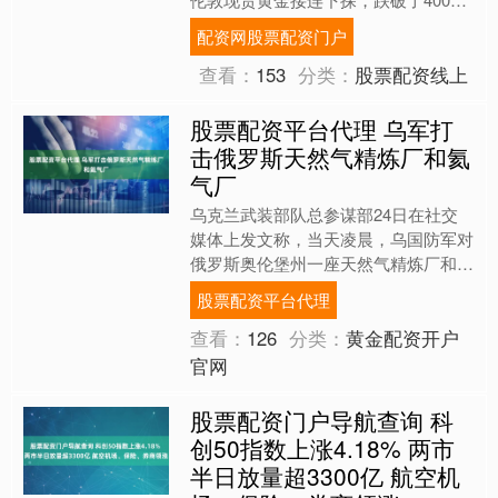
美元/盎司关键支撑位；国内沪金同步
配资网股票配资门户
走弱，失守900元/....
查看：
153
分类：
股票配资线上
股票配资平台代理 乌军打
击俄罗斯天然气精炼厂和氦
气厂
乌克兰武装部队总参谋部24日在社交
媒体上发文称，当天凌晨，乌国防军对
俄罗斯奥伦堡州一座天然气精炼厂和一
座氦气厂实施打击。 乌武装部队总参
股票配资平台代理
谋部表示，此次行动地点距....
查看：
126
分类：
黄金配资开户
官网
股票配资门户导航查询 科
创50指数上涨4.18% 两市
半日放量超3300亿 航空机