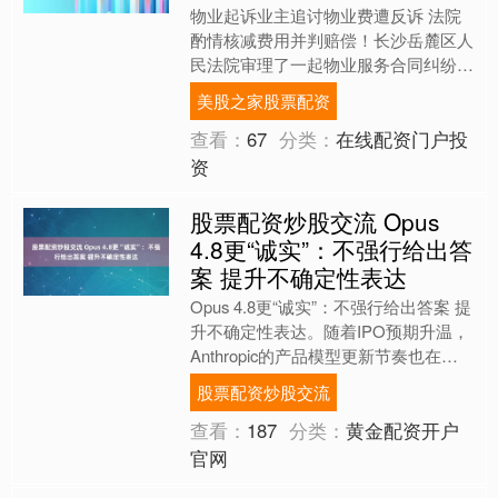
物业起诉业主追讨物业费遭反诉 法院
酌情核减费用并判赔偿！长沙岳麓区人
民法院审理了一起物业服务合同纠纷案
件。某物业公司因业主何某拖欠物业费
美股之家股票配资
将其诉至法院，而何某则反....
查看：
67
分类：
在线配资门户投
资
股票配资炒股交流 Opus
4.8更“诚实”：不强行给出答
案 提升不确定性表达
Opus 4.8更“诚实”：不强行给出答案 提
升不确定性表达。随着IPO预期升温，
Anthropic的产品模型更新节奏也在加
快。最近，Anthropic发布了两....
股票配资炒股交流
查看：
187
分类：
黄金配资开户
官网