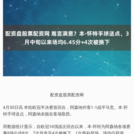
配资盘股票配资网
4月30日讯 本轮欧冠半决赛首回合，阿森纳作客1-1战平马竞。本·怀
特手球送点，阿森纳未能在客场取胜。
而数据统计显示，自欧冠16强战次回合以来，本·怀特为阿森纳各项赛
事9场出战8次，7次首发且4次被换下、1次替补登场，场均仅获评