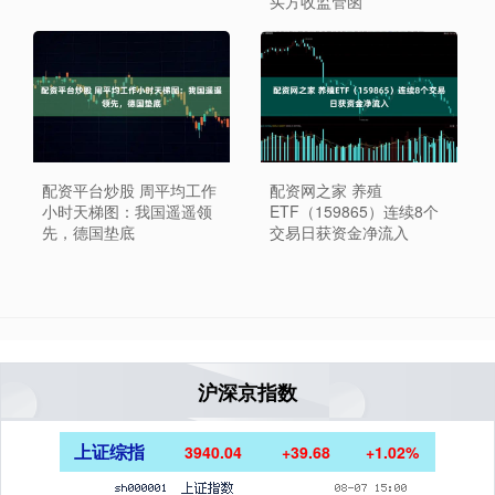
买方收监管函
配资平台炒股 周平均工作
配资网之家 养殖
小时天梯图：我国遥遥领
ETF（159865）连续8个
先，德国垫底
交易日获资金净流入
沪深京指数
上证综指
3940.04
+39.68
+1.02%