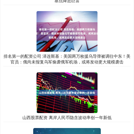
基点降息巨雷
排名第一的配资公司 泽连斯基：美国两万枚援乌导弹被调往中东！美
官员：俄尚未报复乌军偷袭俄军机场，或将发动更大规模袭击
山西股票配资 离岸人民币隐含波动率创一年新低