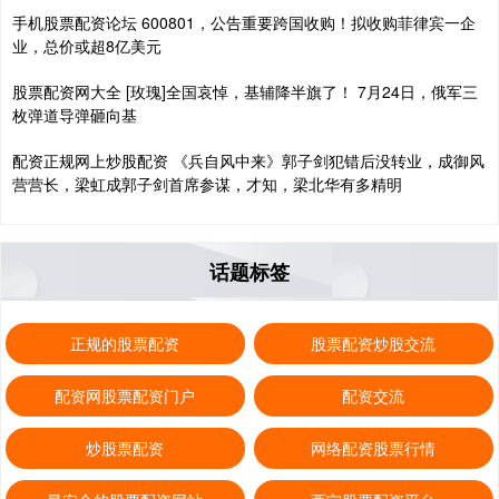
手机股票配资论坛 600801，公告重要跨国收购！拟收购菲律宾一企
业，总价或超8亿美元
股票配资网大全 [玫瑰]全国哀悼，基辅降半旗了！ 7月24日，俄军三
枚弹道导弹砸向基
配资正规网上炒股配资 《兵自风中来》郭子剑犯错后没转业，成御风
营营长，梁虹成郭子剑首席参谋，才知，梁北华有多精明
话题标签
正规的股票配资
股票配资炒股交流
配资网股票配资门户
配资交流
炒股票配资
网络配资股票行情